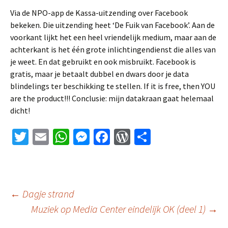
Via de NPO-app de Kassa-uitzending over Facebook
bekeken. Die uitzending heet ‘De Fuik van Facebook’. Aan de
voorkant lijkt het een heel vriendelijk medium, maar aan de
achterkant is het één grote inlichtingendienst die alles van
je weet. En dat gebruikt en ook misbruikt. Facebook is
gratis, maar je betaalt dubbel en dwars door je data
blindelings ter beschikking te stellen. If it is free, then YOU
are the product!!! Conclusie: mijn datakraan gaat helemaal
dicht!
T
E
W
M
Fa
W
D
wi
m
h
es
ce
or
el
tt
ai
at
se
b
d
e
er
l
sA
n
o
Pr
n
Berichtnavigatie
←
Dagje strand
p
ge
o
es
Muziek op Media Center eindelijk OK (deel 1)
→
p
r
k
s