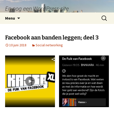
En nog een WordPress-site
Ga
Zoeken
Menu
naar
naar:
de
inhoud
Facebook aan banden leggen; deel 3
10 juni 2018
Social networking