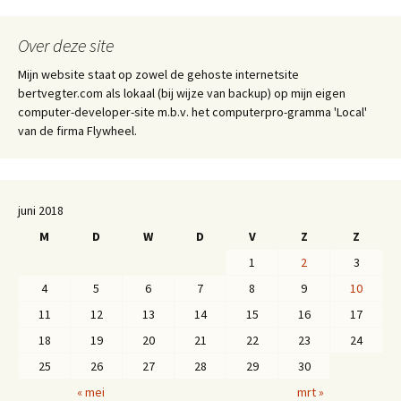
Over deze site
Mijn website staat op zowel de gehoste internetsite
bertvegter.com als lokaal (bij wijze van backup) op mijn eigen
computer-developer-site m.b.v. het computerpro-gramma 'Local'
van de firma Flywheel.
juni 2018
M
D
W
D
V
Z
Z
1
2
3
4
5
6
7
8
9
10
11
12
13
14
15
16
17
18
19
20
21
22
23
24
25
26
27
28
29
30
« mei
mrt »