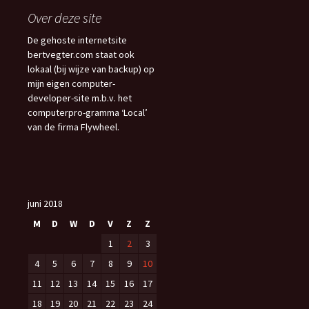
Over deze site
De gehoste internetsite
bertvegter.com staat ook
lokaal (bij wijze van backup) op
mijn eigen computer-
developer-site m.b.v. het
computerpro-gramma ‘Local’
van de firma Flywheel.
juni 2018
M
D
W
D
V
Z
Z
1
2
3
4
5
6
7
8
9
10
11
12
13
14
15
16
17
18
19
20
21
22
23
24