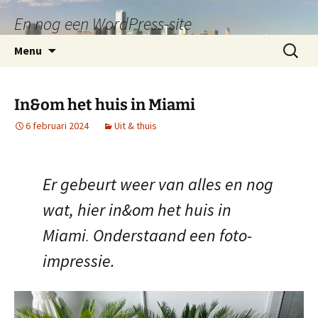
En nog een WordPress-site
Ga
Zoeken
Menu
naar
naar:
de
inhoud
In&om het huis in Miami
6 februari 2024
Uit & thuis
Er gebeurt weer van alles en nog
wat, hier in&om het huis in
Miami
.
Onderstaand een foto-
impressie.