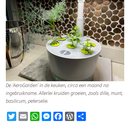
De ‘AeroGarden’ in de keuken, circa een maand na
ingebruikname. Allerlei kruiden groeien, zoals dille, munt,
basilicum, peterselie.
T
E
W
M
Fa
W
D
wi
m
h
es
ce
or
el