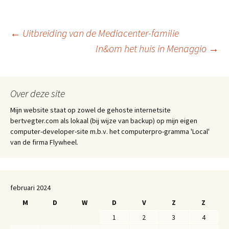
tt
ai
at
se
b
d
e
er
l
sA
n
o
Pr
n
Berichtnavigatie
←
Uitbreiding van de Mediacenter-familie
p
ge
o
es
In&om het huis in Menaggio
→
p
r
k
s
Over deze site
Mijn website staat op zowel de gehoste internetsite
bertvegter.com als lokaal (bij wijze van backup) op mijn eigen
computer-developer-site m.b.v. het computerpro-gramma 'Local'
van de firma Flywheel.
februari 2024
M
D
W
D
V
Z
Z
1
2
3
4