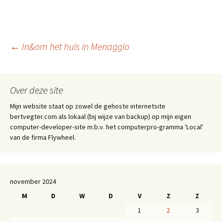
wi
m
h
es
ce
or
el
tt
ai
at
se
b
d
e
er
l
sA
n
o
Pr
n
Berichtnavigatie
←
In&om het huis in Menaggio
p
ge
o
es
p
r
k
s
Over deze site
Mijn website staat op zowel de gehoste internetsite
bertvegter.com als lokaal (bij wijze van backup) op mijn eigen
computer-developer-site m.b.v. het computerpro-gramma 'Local'
van de firma Flywheel.
november 2024
M
D
W
D
V
Z
Z
1
2
3