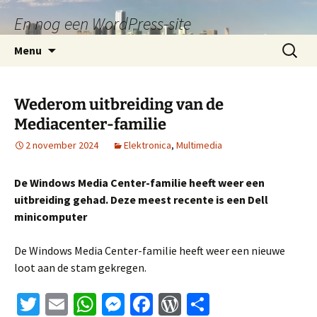
En nog een WordPress-site
Ga
Zoeken
Menu
naar
naar:
de
inhoud
Wederom uitbreiding van de
Mediacenter-familie
2 november 2024
Elektronica
,
Multimedia
De Windows Media Center-familie heeft weer een
uitbreiding gehad. Deze meest recente is een Dell
minicomputer
De Windows Media Center-familie heeft weer een nieuwe
loot aan de stam gekregen.
T
E
W
M
Fa
W
D